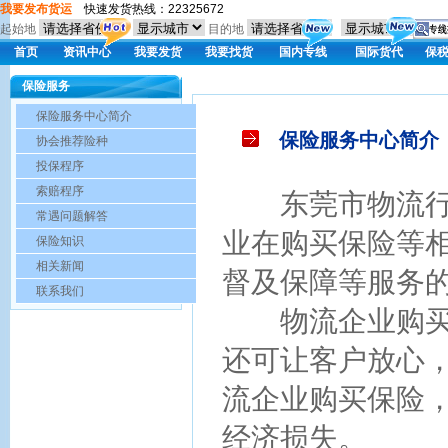
我要发布货运
快速发货热线：22325672
起始地
目的地
首页
资讯中心
我要发货
我要找货
国内专线
国际货代
保
保险服务
保险服务中心简介
保险服务中心简介
协会推荐险种
投保程序
索赔程序
东莞市物流行业
常遇问题解答
业在购买保险等
保险知识
相关新闻
督及保障等服务
联系我们
物流企业购买保
还可让客户放心
流企业购买保险
经济损失。