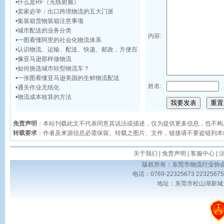
•
什么是RF（无线射频）
•
卖家必学：出口跨境物流的五大门派
•
集装箱货物装箱注意事项
•
城市配送的业务分类
内容:
•
一图看懂阿里的社会化物流体系
•
认识物流、运输、配送、快递、邮政，方便百
•
像亚马逊那样做物流
•
如何挑选城市轻型物流车？
•
一张图看懂亚马逊美国的生鲜物流配送
姓名:
•
通关作业无纸化
•
物流成本核算的方法
免责声明
：本站刊载此文不代表同意其说法或描述，仅为提供更多信息，也不构
转载要求
：作者及来源信息必需保留。转载之图片、文件，链接请不要盗链到本
关于我们
|
免责声明
|
客服中心
|
版权所有：东莞市物流行业协会 Copyrig
电话：0769-22325673 223256
地址：东莞市松山湖新城