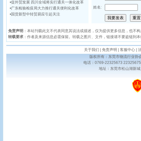
•
促外贸发展 四川全域将实行通关一体化改革
姓名:
•
广东检验检疫局大力推行通关便利化改革
•
国货新型中转贸易应引起关注
免责声明
：本站刊载此文不代表同意其说法或描述，仅为提供更多信息，也不构
转载要求
：作者及来源信息必需保留。转载之图片、文件，链接请不要盗链到本
关于我们
|
免责声明
|
客服中心
|
版权所有：东莞市物流行业协会 Copyrig
电话：0769-22325673 223256
地址：东莞市松山湖新城