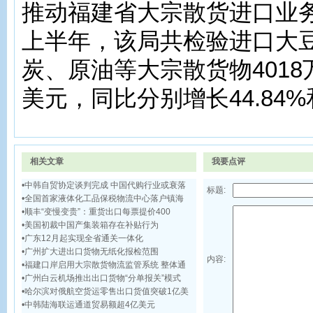
推动福建省大宗散货进口业
上半年，该局共检验进口大
炭、原油等大宗散货物4018万
美元，同比分别增长44.84%和
相关文章
我要点评
•
中韩自贸协定谈判完成 中国代购行业或衰落
标题:
•
全国首家液体化工品保税物流中心落户镇海
•
顺丰“变慢变贵”：重货出口每票提价400
•
美国初裁中国产集装箱存在补贴行为
•
广东12月起实现全省通关一体化
•
广州扩大进出口货物无纸化报检范围
内容:
•
福建口岸启用大宗散货物流监管系统 整体通
•
广州白云机场推出出口货物“分单报关”模式
•
哈尔滨对俄航空货运零售出口货值突破1亿美
•
中韩陆海联运通道贸易额超4亿美元