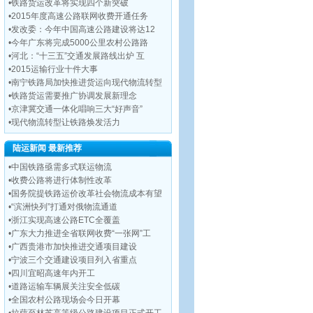
•
铁路货运改革将实现四个新突破
•
2015年度高速公路联网收费开通任务
•
发改委：今年中国高速公路建设将达12
•
今年广东将完成5000公里农村公路路
•
河北：“十三五”交通发展路线出炉 互
•
2015运输行业十件大事
•
南宁铁路局加快推进货运向现代物流转型
•
铁路货运需要推广协调发展新理念
•
京津冀交通一体化唱响三大“好声音”
•
现代物流转型让铁路焕发活力
陆运新闻 最新推荐
•
中国铁路亟需多式联运物流
•
收费公路将进行体制性改革
•
国务院提铁路运价改革社会物流成本有望
•
“滨洲快列”打通对俄物流通道
•
浙江实现高速公路ETC全覆盖
•
广东大力推进全省联网收费“一张网”工
•
广西贵港市加快推进交通项目建设
•
宁波三个交通建设项目列入省重点
•
四川宜昭高速年内开工
•
道路运输车辆展关注安全低碳
•
全国农村公路现场会今日开幕