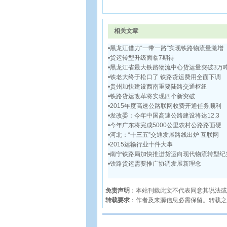
相关文章
•
黑龙江借力“一带一路”实现铁路物流量激增
•
货运转型升级面临7期待
•
黑龙江省最大铁路物流中心货运量突破3万
•
铁老大终于松口了 铁路货运费用全面下调
•
贵州加快建设西南重要陆路交通枢纽
•
铁路货运改革将实现四个新突破
•
2015年度高速公路联网收费开通任务顺利
•
发改委：今年中国高速公路建设将达12.3
•
今年广东将完成5000公里农村公路路面硬
•
河北：“十三五”交通发展路线出炉 互联网
•
2015运输行业十件大事
•
南宁铁路局加快推进货运向现代物流转型纪
•
铁路货运需要推广协调发展新理念
免责声明
：本站刊载此文不代表同意其说法或
转载要求
：作者及来源信息必需保留。转载之