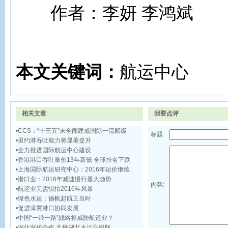
作者：李妍 李鸿斌
本文关键词：
航运中心
相关文章
我要点评
•
CCS：“十三五”末全面建成国际一流船级
标题:
•
里约港吞吐能力将显著提升
•
全力推进国际航运中心建设
•
香港港口吞吐量创13年新低 全球排名下跌
•
上海国际航运研究中心：2016年运价继续
•
港口业：2016年减速慢行是大趋势
内容:
•
航运业无需惧怕2016年风暴
•
绿色水运：扬帆起航正当时
•
促进津冀港口协同发展
•
中国“一带一路”战略将威胁航运业？
•
深化宣传合作 共推湖北水运升级版